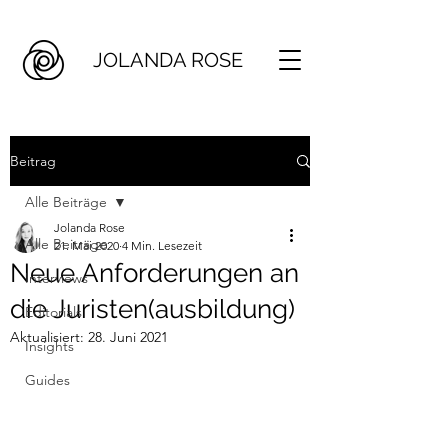
JOLANDA ROSE
Beitrag
Alle Beiträge
Jolanda Rose
Alle Beiträge
21. Mai 2020
4 Min. Lesezeit
Neue Anforderungen an
Interviews
die Juristen(ausbildung)
Editorials
Aktualisiert:
28. Juni 2021
Insights
Guides