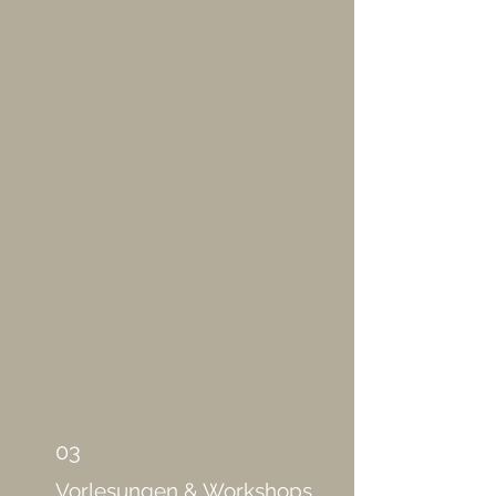
>> Editorial FFI Legal Tech Magazin
03|2023
>> Bitcom Legal Tech Talk 2023:
Digitale Transformation und
verantwortungsbewusste Innovation
am Rechtsmarkt
>> Nerds of Law Podcast, Folge 92:
Law, Responsibly mit Jolanda Rose
>> Legal Business World 02|2022:
Responsible Innovation, CDR and the
Legal Sector
03
Vorlesungen & Workshops