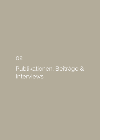
Finalist Financial Times Innovative
Lawyers Collaboration Award 2023
>> Advisor
iur.reform
02
Publikationen, Beiträge &
Interviews
>> Stichwortkommentar Legal Tech:
Stichwort 'Datenethik' (Panzer-
Heemeier/Némat/Rose)
>> Interview zu verantwortungsvoller
Innovation in der Rechtsbranche in
Recht Digital 06|2023