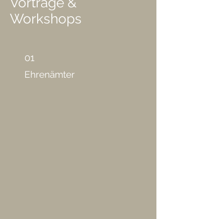
Vorträge &
Workshops
01
Ehrenämter
>> Co-Initiatorin Netzwerk
Responsible Innovators
>> Co-Leitung
AG Digitale Ethik
Initiative D.21
>> Advisory Board Member SIEAB
ALIGNER:
rtungsvoller
Einsatz von KI in der europäischen
Polizeiarbeit
>> Co-Initiatorin Immigration4Ukraine: