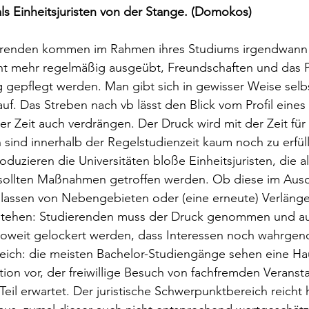
ls Einheitsjuristen von der Stange. (Domokos)
erenden kommen im Rahmen ihres Studiums irgendwann 
t mehr regelmäßig ausgeübt, Freundschaften und das P
g gepflegt werden. Man gibt sich in gewisser Weise selbs
uf. Das Streben nach vb lässt den Blick vom Profil eine
 Zeit auch verdrängen. Der Druck wird mit der Zeit für 
sind innerhalb der Regelstudienzeit kaum noch zu erfüll
uzieren die Universitäten bloße Einheitsjuristen, die al
r sollten Maßnahmen getroffen werden. Ob diese im Aus
glassen von Nebengebieten oder (eine erneute) Verläng
estehen: Studierenden muss der Druck genommen und au
soweit gelockert werden, dass Interessen noch wahrg
eich: die meisten Bachelor-Studiengänge sehen eine Ha
n vor, der freiwillige Besuch von fachfremden Veransta
Teil erwartet. Der juristische Schwerpunktbereich reicht 