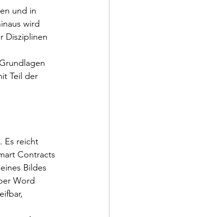
en und in 
inaus wird 
 Disziplinen 
 Grundlagen 
t Teil der 
 Es reicht 
art Contracts 
eines Bildes 
über Word 
ifbar, 