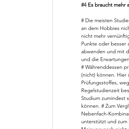
#4
 Es braucht mehr a
# Die meisten Studi
an dem Hobbies nich
nicht mehr vernünfti
Punkte oder besser a
abwenden und mit der
und die Erwartungen 
# Währenddessen prod
(nicht) können. Hie
Prüfungsstoffes, we
Regelstudienzeit b
Studium zumindest 
können. # Zum Vergl
Nebenfach-Kombinatio
unterstützt und zum 