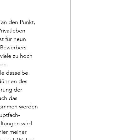
an den Punkt, 
rivatleben 
t für neun 
s Bewerbers 
viele zu hoch 
en. 
le dasselbe 
dünnen des 
erung der 
ch das 
enommen werden 
uptfach-
ltungen wird 
hier meiner 