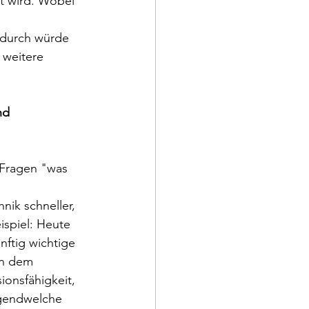
t wird. Wobei 
adurch würde 
weitere 
nd 
 Fragen "was 
nik schneller, 
ispiel: Heute 
ftig wichtige 
an dem 
ionsfähigkeit, 
rgendwelche 