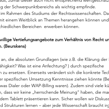
aus, zumal dieser auch nicht entsprechend wertgeschätz
ng der Schwerpunktbereichs als wichtig empfinde.
 im Rahmen des Studiums der Rechtswissenschaften. D
mit einem Weitblick an Themen herangehen können und 
schiedlichen Bereichen  erwerben können.
willige Vertiefungsangebote zum Verhältnis von Recht u
n. (Beurskens)
ht an, die absoluten Grundlagen (wie z.B. die Klärung der
higkeit? Was ist eine Anfechtung? ) durch spezifische 
n zu ersetzen. Einerseits verändert sich die konkrete Tech
er spezifischen Umsetzung Kenntnisse ziehen könnte (Be
as Dialer oder WAP-Billing waren). Zudem sind viele kün
n, dass wir keine „herrschende Meinung“ haben, die m
dem Tablett präsentieren kann. Sicher wollen wir Diskuss
d Strukturen lernen – aber jede Wissenschaft braucht i