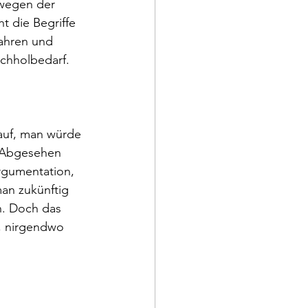
 wegen der 
t die Begriffe 
ahren und 
achholbedarf.
auf, man würde 
. Abgesehen 
rgumentation, 
an zukünftig 
n. Doch das 
, nirgendwo 