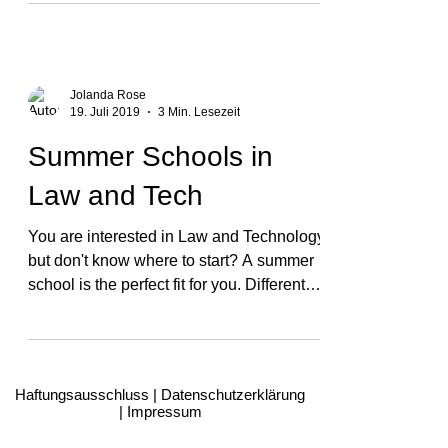
gaining in importance every day. The legal
industry is currently undergoing a
disruptive innovation...
Jolanda Rose
19. Juli 2019
3 Min. Lesezeit
Summer Schools in
Law and Tech
You are interested in Law and Technology,
but don't know where to start? A summer
school is the perfect fit for you. Different
programs...