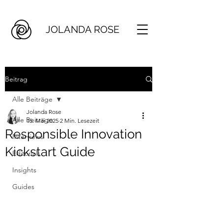
JOLANDA ROSE
Beitrag
Alle Beiträge
Jolanda Rose
Alle Beiträge
15. Mai 2025
2 Min. Lesezeit
Responsible Innovation
Interviews
Kickstart Guide
Editorials
Insights
Guides