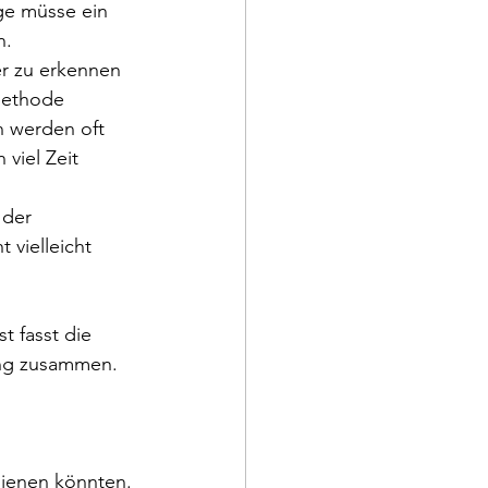
ge müsse ein 
. 
r zu erkennen 
Methode 
 werden oft 
viel Zeit 
 der 
 vielleicht 
t fasst die 
lung zusammen.
dienen könnten. 