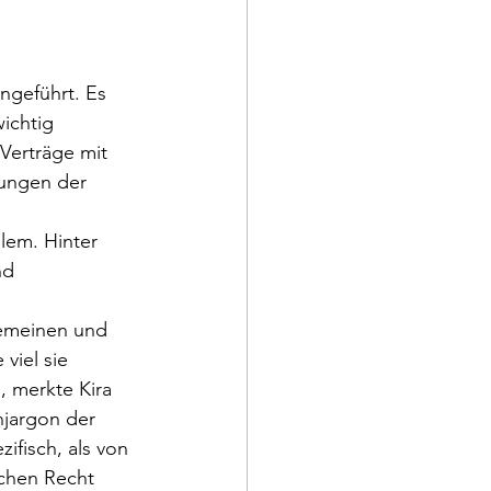
ngeführt. Es 
ichtig 
 Verträge mit 
lungen der 
lem. Hinter 
nd 
gemeinen und 
viel sie 
, merkte Kira 
jargon der 
ifisch, als von 
chen Recht 