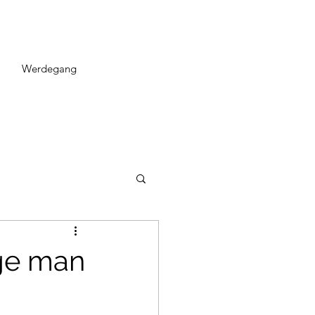
Werdegang
ge man