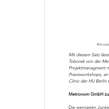
#throwb
Mit diesem Satz läss
Toborek von der Me
Projektmanagment nä
Praxisworkshops, an
Clinic der HU Berlin 
Metronom GmbH zu B
Die wenigsten Juris