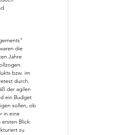
nd.
agements" 
waren die 
ten Jahre 
ollzogen.
ukts bzw. im 
etest durch. 
ß der agilen 
nd ein Budget 
igen sollen, ob 
 in eine 
ersten Blick 
turiert zu 