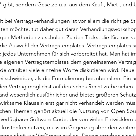
 gibt, sondern Gesetze u.a. aus dem Kauf-, Miet-, und 
it bei Vertragsverhandlungen ist vor allem die richtige St
iten möchte, tut daher gut daran Verhandlungsworksho
igen Methoden zu schulen. Zu den Tricks, die Kira uns ve
die Auswahl der Vertragstemplates. Vertragstemplates si
e jedes Unternehmen für sich vorbereitet hat. Man hat i
ie eigenen Vertragstemplates dem gemeinsamen Vertrag
de oft über viele einzelne Worte diskutieren wird. Neue
ei schwieriger, als die Formulierung beizubehalten. Ein a
 den Vertrag möglichst auf deutsches Recht zu beziehen
land wesentlich ausführlicher und bietet größeren Schutz
wirksame Klauseln erst gar nicht verhandelt werden müs
tlichen Themen gehört aktuell die Nutzung von Open So
i verfügbarer Software Code, der von vielen Entwicklern g
 kostenfrei nutzen, muss im Gegenzug aber den weitere
emeinheit zur Verfügung stellen. Daraus ergeben sich 