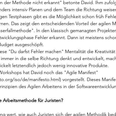
nn der Methode nicht erkannt" betonte David. Ihm zufol
ders intensiv Planen und dem Team die Richtung weisen
en Testphasen gibt es die Möglichkeit schon früh Fehle
rnen. Das zeigt den entscheidenden Vorteil der agilen 
erfallmethode". In den klassisch gemanagten Projekten
wicklungsphase Fehler erkannt. Dann ist meistens schon 
Budget ausgeschöpft. 
se "Du darfst Fehler machen" Mentalität die Kreativität
immer in die selbe Richtung denkt und entwickelt, macht
ickelt letztendlich jedoch wenig innovative Produkte.
orkshops hat David noch das "Agile Manifest" 
to.org/iso/de/manifesto.html) vorgestellt. Dieses Manifes
Prinzipien des Agilen Arbeitens in der Softwareentwick
ne Arbeitsmethode für Juristen?
ung wert, wie auch Juristen sich der agilen Methodik be