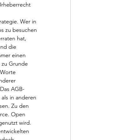
Urheberrecht 
rategie. Wer in 
ps zu besuchen 
rraten hat, 
nd die 
mmer einen 
 zu Grunde 
 Worte 
nderer 
. Das AGB-
 als in anderen 
sen. Zu den 
urce. Open 
enutzt wird.  
ntwickelten 
jedoch 