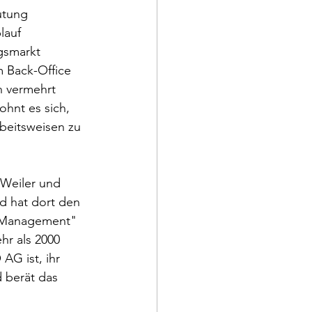
utung 
lauf 
gsmarkt 
m Back-Office 
n vermehrt 
hnt es sich, 
beitsweisen zu 
 Weiler und 
d hat dort den 
e Management" 
r als 2000 
AG ist, ihr 
berät das 