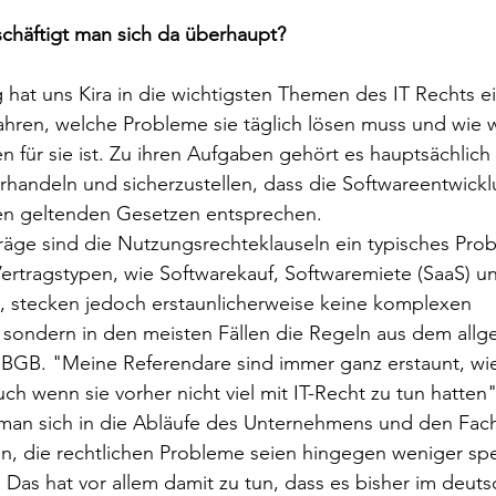
schäftigt man sich da überhaupt?
at uns Kira in die wichtigsten Themen des IT Rechts ei
hren, welche Probleme sie täglich lösen muss und wie w
n für sie ist. Zu ihren Aufgaben gehört es hauptsächlich
rhandeln und sicherzustellen, dass die Softwareentwick
 geltenden Gesetzen entsprechen. 
träge sind die Nutzungsrechteklauseln ein typisches Prob
ertragstypen, wie Softwarekauf, Softwaremiete (SaaS) u
, stecken jedoch erstaunlicherweise keine komplexen 
 sondern in den meisten Fällen die Regeln aus dem all
BGB. "Meine Referendare sind immer ganz erstaunt, wie 
ch wenn sie vorher nicht viel mit IT-Recht zu tun hatten"
 man sich in die Abläufe des Unternehmens und den Fach
en, die rechtlichen Probleme seien hingegen weniger spez
as hat vor allem damit zu tun, dass es bisher im deuts