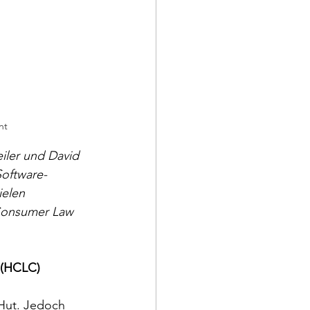
nt
iler und David 
oftware-
elen 
 Consumer Law 
 (HCLC)
Hut. Jedoch 