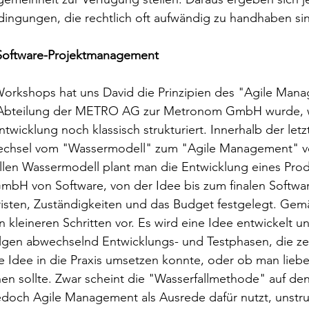
dingungen, die rechtlich oft aufwändig zu handhaben si
Software-Projektmanagement
 Workshops hat uns David die Prinzipien des "Agile Man
IT-Abteilung der METRO AG zur Metronom GmbH wurde, 
twicklung noch klassisch strukturiert. Innerhalb der letz
echsel vom "Wassermodell" zum "Agile Management" v
llen Wassermodell plant man die Entwicklung eines Prod
mbH von Software, von der Idee bis zum finalen Softwar
isten, Zuständigkeiten und das Budget festgelegt. Gemä
kleineren Schritten vor. Es wird eine Idee entwickelt u
olgen abwechselnd Entwicklungs- und Testphasen, die ze
 Idee in die Praxis umsetzen konnte, oder ob man lieber
n sollte. Zwar scheint die "Wasserfallmethode" auf den 
 jedoch Agile Management als Ausrede dafür nutzt, unstruk