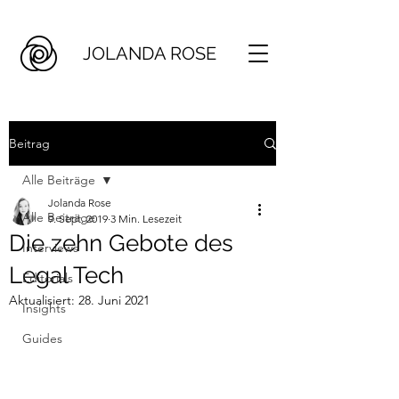
JOLANDA ROSE
Beitrag
Alle Beiträge
Jolanda Rose
Alle Beiträge
9. Sept. 2019
3 Min. Lesezeit
Die zehn Gebote des
Interviews
Legal Tech
Editorials
Aktualisiert:
28. Juni 2021
Insights
Guides