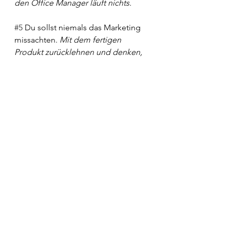
den Office Manager läuft nichts. 
#5
 Du sollst niemals das Marketing 
missachten. 
Mit dem fertigen 
Produkt zurücklehnen und denken, 
dass die Kunden von allein kommen 
funktioniert in der Regel nie.
#6
 Du sollst nicht das Vertrauen 
brechen.
 Vielmehr ist es heutzutage 
das Wichtigste für Kunden gute 
Bewertungen über dich zu finden. 
Eine auf Vertrauen beruhende 
Kundenbindung ist das A & O.
#7
 Du sollst stehts mit der Zeit 
gehen. 
Stehenbleiben oder gar 
Zurückbleiben bedeutet in der 
digitalen Welt den Tod.