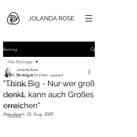
JOLANDA ROSE
Beitrag
Alle Beiträge
Jolanda Rose
Alle Beiträge
26. Aug. 2019
2 Min. Lesezeit
"Think Big - Nur wer groß
Interviews
denkt, kann auch Großes
Editorials
erreichen"
Insights
Aktualisiert:
22. Aug. 2020
Guides