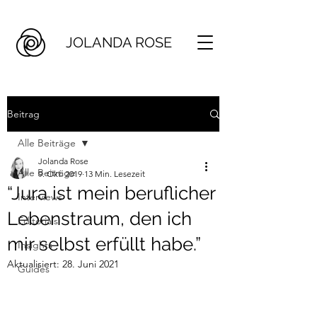
JOLANDA ROSE
Beitrag
Alle Beiträge
Jolanda Rose
Alle Beiträge
9. Okt. 2019
13 Min. Lesezeit
“Jura ist mein beruflicher
Interviews
Lebenstraum, den ich
Editorials
mir selbst erfüllt habe.”
Insights
Aktualisiert:
28. Juni 2021
Guides