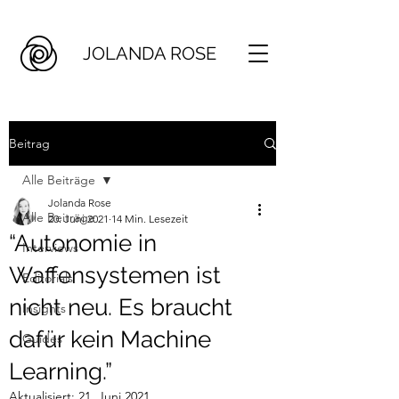
JOLANDA ROSE
Beitrag
Alle Beiträge
Jolanda Rose
Alle Beiträge
20. Juni 2021
14 Min. Lesezeit
“Autonomie in
Interviews
Waffensystemen ist
Editorials
nicht neu. Es braucht
Insights
dafür kein Machine
Guides
Learning.”
Aktualisiert:
21. Juni 2021